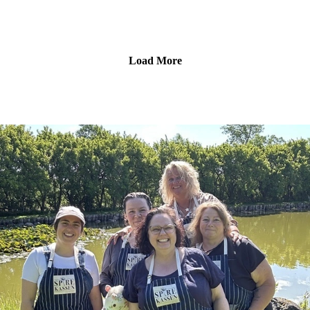
frem – og hold nu op, der bobler i kedlen! I dette afsnit løfter
de låget på vores splinternye frøkasse Vild med Nytteplanter,
som gør dig til din egen grønne apoteker, kaffe­producent og
urte­ekspert i ét.
Load More
Der er nemlig alt fra kaffeerstatning til urtete og små mirakler
til husapoteket… og så får Pernille lige lidt for meget smag for
cikorierødder. Det er faktisk godt, vi stadig har hende. 🙃
Hop med ind i heksekøkkenet, grin med, lær nyt – og bliv
klar til at dyrke de skøre, sjove og supernyttige planter, du
aldrig vidste, du manglede!
Se nærmere på frøkassen Vild med nytteplanter