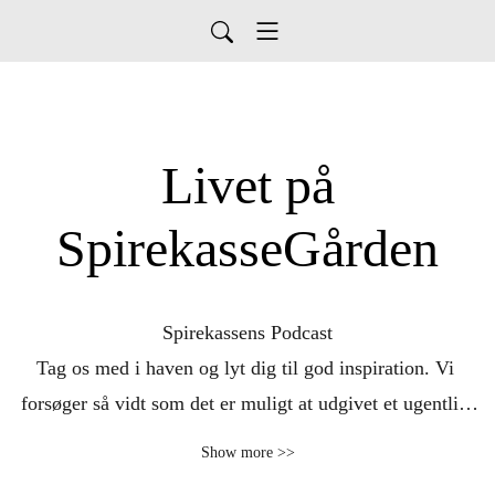
Livet på
SpirekasseGården
Spirekassens Podcast

Tag os med i haven og lyt dig til god inspiration. Vi 
forsøger så vidt som det er muligt at udgivet et ugentlig 
podcastafsnit om alt lige fra plantedyrkning til 
Show more >>
menneskesyn. Alt i alt handler det om livet på 