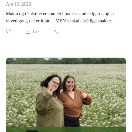
Apr 10, 2026
Malou og Christine er smuttet i podcaststudiet igen – og ja…
vi ved godt, det er forår… MEN vi skal altså lige snakke
vinter 😄❄️
157
For den 16. september holder vi en workshop om
vinterdyrkning – og i dag giver vi jer en lille smagsprøve på,
hvad det egentlig går ud på. Spoiler: det handler ikke kun om
grøntsager, men også om at komme helt ned i gear med
naturen… det vi kalder “Wintering” 🌿
Vi snakker om, hvad du kan lære på workshoppen, hvorfor
vinteren faktisk er ret magisk – og hvordan du kan dyrke, selv
når det bliver koldt.
OG så… en lille sidehistorie:Christine er lige blevet mor til 8
kyllinger 🐥 (ja, tillykke!)… og Malou? Hun er stadig lidt
traumatiseret over æg, der klækker 😅
Så læn dig tilbage – og lad os tage forskud på vinterroen…
midt i forårskaffen ☕🌱
Se mere om kurset