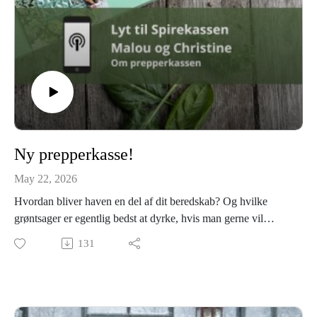
Ny prepperkasse!
May 22, 2026
Hvordan bliver haven en del af dit beredskab? Og hvilke
grøntsager er egentlig bedst at dyrke, hvis man gerne vil
kunne opbevare mad hele vinteren – eller tage sine egne frø år
131
efter år?
I dette afsnit af podcasten tager Christine og gartner Malou
dig med bag tankerne om den helt nye Prepperkasse – en
særlig frøkasse designet med fokus på selvforsyning,