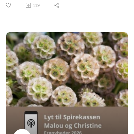
bivokscreme-babyer til TV-besøg, åbne frøhandler og store
119
snakke om værdier, fællesskab og vækst – både i jorden og i
mennesker.
Pernille og Christine ser året i øjnene iført heldragter
(Christine er vist nok en kanin 🐰) og gør status på grin, gråd,
grokraft og galskab på SpirekasseGården.
Det er ærligt, jordnært, lidt fjollet og helt igennem
Spirekassen.Tak for 2025 – og velkommen med indenfor, når
vi samler op og ser frem mod et spirende 2026 🌱✨
Læs om vores år i Spirekassen