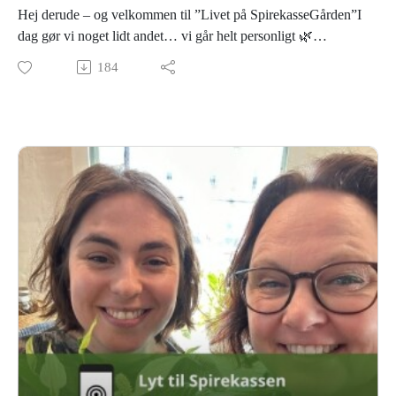
Hej derude – og velkommen til ”Livet på SpirekasseGården”I
dag gør vi noget lidt andet… vi går helt personligt 🌿
Gartner-Malou og Gartner-Christine har nemlig hver valgt 3
184
planter, der betyder noget særligt – og vi ved ikke hvad
hinanden har valgt 😏
Spoiler:Det bliver en blanding af…🍅 barndomsminder i
drivhuset🍋 duften af varme sommeraftener i bare tæer🌸
blomster der bare aldrig går af mode🌱 og grøntsager der
eksploderer i haven (hej squash 👀)
Det handler ikke om de flotteste planter.Det handler om dem,
der sidder i hjertet.
💭 Hvilken plante tager DIG tilbage til et minde?Vi vil SÅ
gerne høre jeres historier!