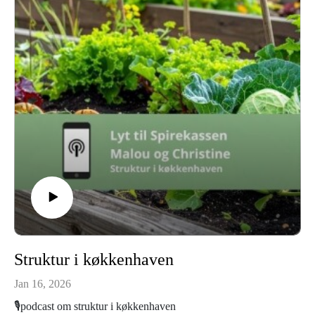
Og Malou… ja, hun ville egentlig helst være skraldemand
som barn. Mest fordi det så virkelig sejt ud at stå bag på
skraldebilen og hoppe af og på.
Så vejen til gartnerlivet har været lidt forskellig.
Christine tog en tur forbi sygeplejen, før hun fandt ud af, at
planter faktisk minder overraskende meget om mennesker –
de siger bare ikke noget, når de har det skidt.
Og Malou fandt først ud af, at hun ville arbejde med planter,
da hun stod på en lille tomatfarm i Argentina og hang
soltørrede tomater op i solen.
Så i dag skal vi snakke om vejen ind i gartnerlivet, om
barndomsdrømme, om at finde det rigtige sted – og om
hvorfor jorden nogle gange bare begynder at kalde.
Struktur i køkkenhaven
Jan 16, 2026
🎙️podcast om struktur i køkkenhaven