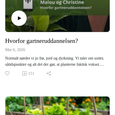
Hvorfor gartneruddannelsen?
Mar 6, 2026
Normalt nørder vi jo frø, jord og dyrkning. Vi taler om sorter,
såtidspunkter og alt det der gør, at planterne faktisk vokser.
Men i dag gør vi noget lidt andet.
151
I dag skal vi nemlig tale om, hvordan vi overhovedet endte
her. Altså… hvorfor blev vi egentlig gartnere?
For det er faktisk ikke noget, vi har talt så meget om før –
heller ikke med hinanden.
For Christine startede det måske allerede som barn, hvor hun
var helt optaget af sin fars tomatplanter og drømte om at lave
sin egen blomsterbutik i haven.