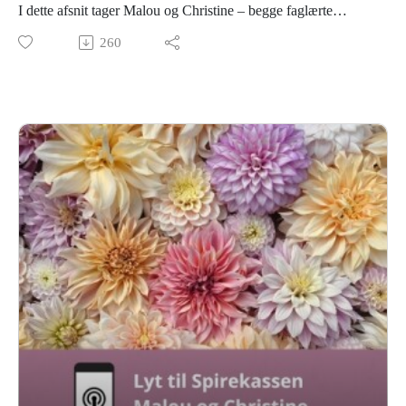
I dette afsnit tager Malou og Christine – begge faglærte
gartnere – dig med ned i såbakkerne og ud i køkkenhaven. Vi
260
taler om struktur, timing og de faglige principper bag god
såning… men vi løfter også sløret for vores egne fejl – ja, dem
vi virkelig ikke burde lave med vores uddannelse i bagagen
😅
Afsnittet er fyldt med ærlige erfaringer, grin og brugbare råd,
så du kan lære af både vores viden og vores fejltagelser og få
en bedre start på såsæsonen. Læs vores blog om Såning i
køkkenhaven – struktur, timing og faglige principper