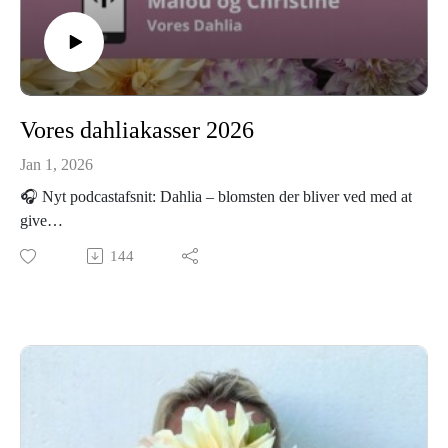
Vores dahliakasser 2026
Jan 1, 2026
🎧 Nyt podcastafsnit: Dahlia – blomsten der bliver ved med at
give
Hvad er det egentlig, der gør dahlia til en af sommerens mest
144
elskede blomster?I dette afsnit af Livet på SpirekasseGården
har vi gartnerne Malou og Christine bag mikrofonerne – og de
deler ud af både viden, erfaring og kærlighed til dahlia 🌸
Vi dykker ned i dahliaens historie, hvorfor den er blevet så
populær igen, og hvordan du helt enkelt passer den, så den
kvitterer med blomster hele sommeren.
Og selvfølgelig taler vi om vores nye dahliakasser – med
særligt fokus på Dahliakasse Lyse dage:en let, sommerlig og