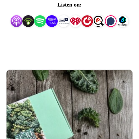
SpirekasseGården. Alle vores podcastafsnit er samlet her 
Listen on:
på siden, men de vil også været placeret relevante steder 
på Spirekassens hjemmeside.