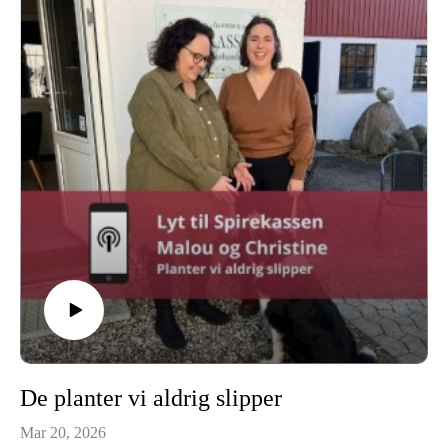
hele!) og går i dybden med netop det her emne.
Så uanset om du er ny i haven eller allerede er godt i gang, så
læn dig tilbage – og glæd dig til en snak om jord, liv, og
hvordan du giver din have den bedste gave overhovedet.
Velkommen til 🌿 Bestil din billet til Åben Frøhandel
De planter vi aldrig slipper
Mar 20, 2026