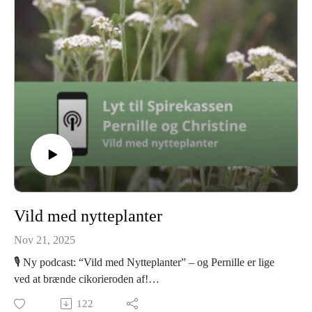
grønt at glæde sig til i det kommende år.
🎧 Lyt med til Livet på SpirekasseGården og bliv klogere (og
lidt mere underholdt) på vores nyeste frønyheder!
Se alle frønyheder 2026
Vild med nytteplanter
Nov 21, 2025
🎙️ Ny podcast: “Vild med Nytteplanter” – og Pernille er lige
ved at brænde cikorieroden af!
Pernille og Christine har igen fundet deres indre krea-hekse
122