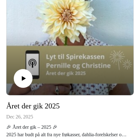
bivenlig sammensætning, der skaber liv i haven og glæder
både øjne og bestøvere.
Glæd dig til snak om:✨ lang blomstring✨ plukning med god
samvittighed✨ og hvordan du får en smuk dahliahave uden at
skulle vælge sorter selv
🎧 Lyt med – og lad dig inspirere til en sommer fuld af
blomster og summen af liv. Se vores dahliakasser
Året der gik 2025
Dec 26, 2025
🎉 Året der gik – 2025 🎉
2025 har budt på alt fra nye frøkasser, dahlia-forelskelser og