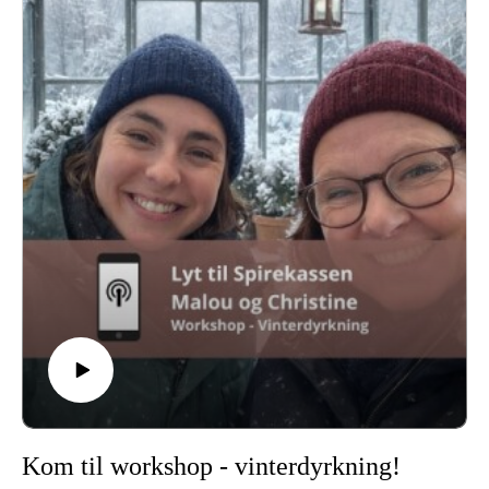
forsyningssikkerhed og robuste grøntsager til det nordiske
klima.
Sammen taler de om inspirationen fra historiske Victory
Gardens, hvorfor haven bør ses som et grønt spisekammer, og
hvordan helt almindelige mennesker kan dyrke mere af deres
egen mad uden at være eksperter.
Du får også indblik i, hvorfor netop hestebønner, grønkål,
spinat, solsikker og lagringsgrøntsager er blevet udvalgt – og
hvorfor det at lære at tage sine egne frø måske er vigtigere,
end vi tror.
Et inspirerende afsnit om dyrkning, handlekraft og glæden
ved at kunne selv. Se vores nye prepperkasse
Kom til workshop - vinterdyrkning!