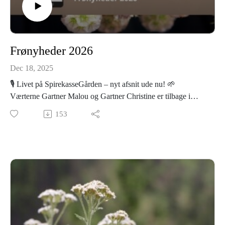
Frønyheder 2026
Dec 18, 2025
🎙️ Livet på SpirekasseGården – nyt afsnit ude nu! 🌱
Værterne Gartner Malou og Gartner Christine er tilbage i
mikrofonerne – og ja, Malou er også tilbage fra barsel. Det
153
betyder mindre søvn, flere natlige tanker og (forhåbentlig
snart) lidt mere snak om planter end om søvnunderskud 😉
I dette afsnit dykker vi ned i alle produktnyhederne for 2026,
som netop er landet. Vi fortæller om vores udvidelse af
varegruppen med hjemmehørende danske arter og vores
lavprisfrø – og så har vi selvfølgelig været en tur til Italien på
jagt efter nye, spændende arvesorter 🌿
På trods af manglende søvn er Malou allerede i fuld gang med
at udvikle nye, inspirerende frøkasser, så der er masser af