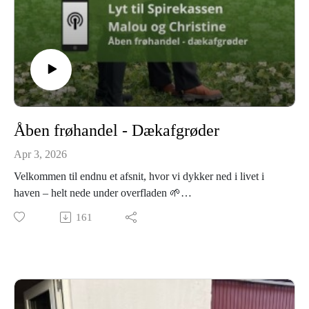
Åben frøhandel - Dækafgrøder
Apr 3, 2026
Velkommen til endnu et afsnit, hvor vi dykker ned i livet i
haven – helt nede under overfladen 🌱
I dag skal vi tale om noget, der måske lyder lidt nørdet… men
161
som faktisk kan forandre din have fuldstændig: dækafgrøder.
Hvad er det egentlig? Hvorfor er det så vigtigt? Og hvordan
kan det gøre dit haveliv både nemmere og mere frodigt?
Samtidig inviterer vi dig med til noget helt særligt – nemlig
vores Åben Frøhandel den 2. september. Her åbner vi dørene
til gården, viser jer virkeligheden bag frøene (ukrudt og det